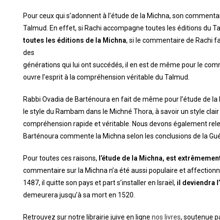
Pour ceux qui s’adonnent à l’étude de la Michna, son commentair
Talmud. En effet, si Rachi accompagne toutes les éditions du T
toutes les éditions de la Michna
, si le commentaire de Rachi f
des
générations qui lui ont succédés, il en est de même pour le co
ouvre l’esprit à la compréhension véritable du Talmud.
Rabbi Ovadia de Barténoura en fait de même pour l’étude de la
le style du Rambam dans le Michné Thora, à savoir un style clair 
compréhension rapide et véritable. Nous devons également relev
Barténoura commente la Michna selon les conclusions de la Guémar
Pour toutes ces raisons,
l’étude de la Michna, est extrêmemen
commentaire sur la Michna n’a été aussi populaire et affection
1487, il quitte son pays et part s’installer en Israël,
il deviendra 
demeurera jusqu’à sa mort en 1520.
Retrouvez sur notre librairie juive en ligne
nos livres
, soutenue 