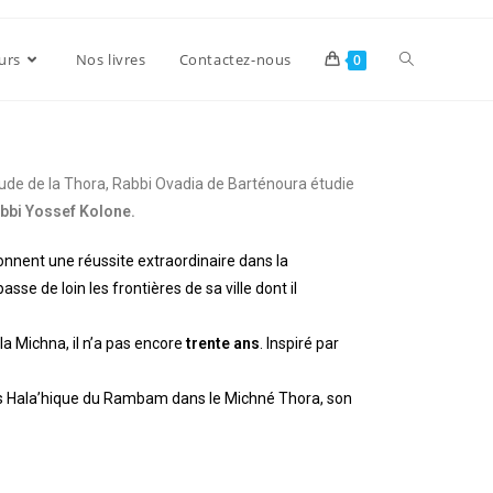
urs
Nos livres
Contactez-nous
0
’étude de la Thora, Rabbi Ovadia de Barténoura étudie
bbi Yossef Kolone.
onnent une réussite extraordinaire dans la
se de loin les frontières de sa ville dont il
la Michna, il n’a pas encore
trente ans
. Inspiré par
ns Hala’hique du Rambam dans le Michné Thora, son