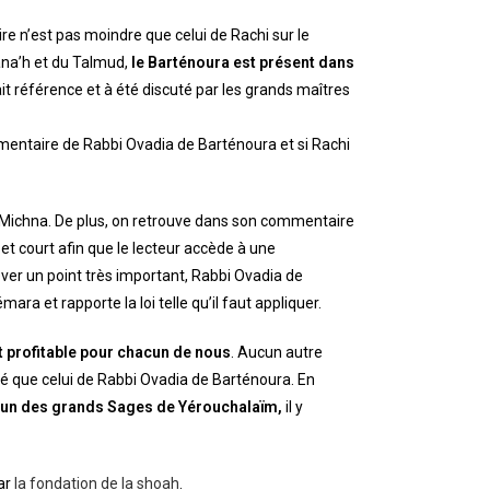
e n’est pas moindre que celui de Rachi sur le
ana’h et du Talmud,
le Barténoura est présent dans
ait référence et à été discuté par les grands maîtres
mmentaire de Rabbi Ovadia de Barténoura et si Rachi
 Michna. De plus, on retrouve dans son commentaire
et court afin que le lecteur accède à une
er un point très important, Rabbi Ovadia de
a et rapporte la loi telle qu’il faut appliquer.
t profitable pour chacun de nous
. Aucun autre
né que celui de Rabbi Ovadia de Barténoura. En
l’un des grands Sages de Yérouchalaïm,
il y
par
la fondation de la shoah
.